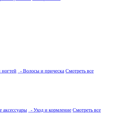
и ногтей
- Волосы и прическа
Смотреть все
е аксессуары
- Уход и кормление
Смотреть все