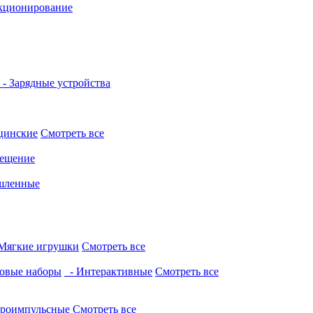
кционирование
- Зарядные устройства
цинские
Смотреть все
ещение
шленные
Мягкие игрушки
Смотреть все
овые наборы
- Интерактивные
Смотреть все
троимпульсные
Смотреть все