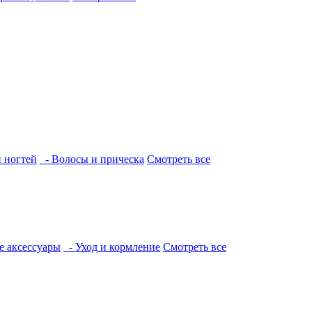
и ногтей
- Волосы и прическа
Смотреть все
е аксессуары
- Уход и кормление
Смотреть все