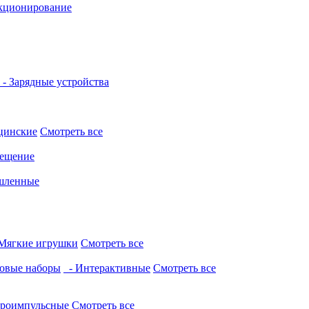
кционирование
- Зарядные устройства
цинские
Смотреть все
ещение
шленные
Мягкие игрушки
Смотреть все
овые наборы
- Интерактивные
Смотреть все
троимпульсные
Смотреть все