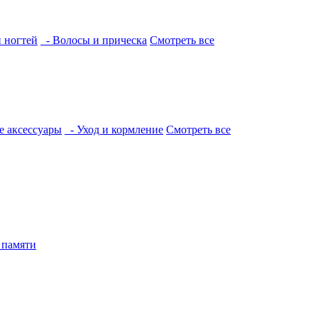
и ногтей
- Волосы и прическа
Смотреть все
е аксессуары
- Уход и кормление
Смотреть все
 памяти