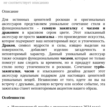
не соответствует описанию
Описание
Для истинных ценителей роскоши и оригинальных
аксессуаров представляем уникальное сочетание стиля и
функциональности -
газовую зажигалку с часами и
драконом
в красивом сером цвете. Этот изысканный
аксессуар не просто
зажигалка
- это произведение искусства,
которое подчеркнет ваш неповторимый вкус и утонченность.
Дракон
, символ мудрости и силы, изящно выделан на
поверхности, добавляет изделию загадочность и
неповторимый характер. Данный уникальный аксессуар
также оснащен функциональными
часами
, которые не только
помогут вам следить за временем, но и придадут вашему
стилю нотку утонченности и роскоши. Сочетание
турбо-
зажигалки
,
часов
и изысканного дизайна делают этот
аксессуар идеальным подарком для настоящих ценителей
уникальных вещей. Независимо от того, идете ли вы на
встречу с друзьями, деловую встречу или особое событие, эта
зажигалка станет неповторимым акцентом вашего образа.
Особенности:
Неповторимый дизайн с драконом (символ 2024 года)