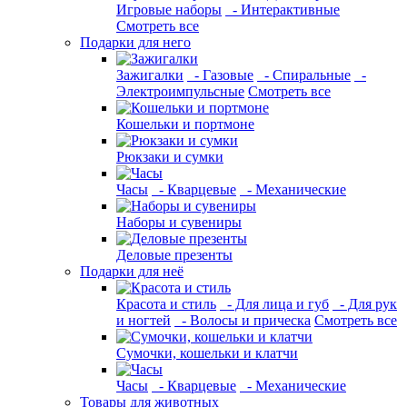
Игровые наборы
- Интерактивные
Смотреть все
Подарки для него
Зажигалки
- Газовые
- Спиральные
-
Электроимпульсные
Смотреть все
Кошельки и портмоне
Рюкзаки и сумки
Часы
- Кварцевые
- Механические
Наборы и сувениры
Деловые презенты
Подарки для неё
Красота и стиль
- Для лица и губ
- Для рук
и ногтей
- Волосы и прическа
Смотреть все
Сумочки, кошельки и клатчи
Часы
- Кварцевые
- Механические
Товары для животных