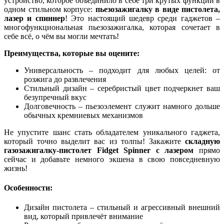
устройство, которое объединило в себе три крутых функции в
одном стильном корпусе:
пьезозажигалку в виде пистолета,
лазер и спиннер
! Это настоящий шедевр среди гаджетов –
многофункциональная пьезозажигалка, которая сочетает в
себе всё, о чём вы могли мечтать!
Преимущества, которые вы оцените:
Универсальность – подходит для любых целей: от
розжига до развлечения
Стильный дизайн – серебристый цвет подчеркнет ваш
безупречный вкус
Долговечность – пьезоэлемент служит намного дольше
обычных кремниевых механизмов
Не упустите шанс стать обладателем уникального гаджета,
который точно выделит вас из толпы! Закажите
складную
газозажигалку-пистолет Fidget Spinner с лазером
прямо
сейчас и добавьте немного экшена в свою повседневную
жизнь!
Особенности:
Дизайн пистолета – стильный и агрессивный внешний
вид, который привлечёт внимание