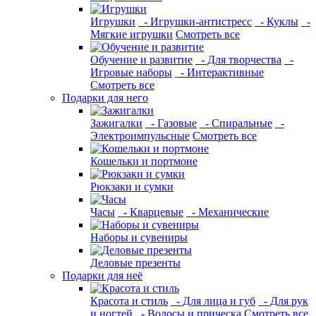
Игрушки
- Игрушки-антистресс
- Куклы
-
Мягкие игрушки
Смотреть все
Обучение и развитие
- Для творчества
-
Игровые наборы
- Интерактивные
Смотреть все
Подарки для него
Зажигалки
- Газовые
- Спиральные
-
Электроимпульсные
Смотреть все
Кошельки и портмоне
Рюкзаки и сумки
Часы
- Кварцевые
- Механические
Наборы и сувениры
Деловые презенты
Подарки для неё
Красота и стиль
- Для лица и губ
- Для рук
и ногтей
- Волосы и прическа
Смотреть все