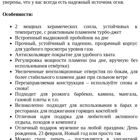
уверены, что у вас всегда есть надежный источник огня.
Особенности:
2 мощных керамических сопла, устойчивых к
температуре, c реактивным пламенем турбо-джет
Встроенный выдвижной пробойник на дне
Прочный, устойчивый к падению, прозрачный корпус
для удобного просмотра уровня газа
Антискользящее покрытие для удобного хвата
Регулировка мощности пламени (на дне, вручную без
использования отвёртки)
Увеличенные вентиляционные отверстия по бокам, для
более стабильного пламени даже при сильном ветре
Перезаправляемая конструкция – используйте снова и
снова!
Подходит для розжига барбекю, камина, мангала,
газовой плиты и т.п.
Великолепно подходит для использования в барах и
ресторанах для поджигания горящих коктейлей
Отличная идея подарка для любителей активного
отдыха, походов и кемпинга
Отличный подарок мужчине на любой праздник: День
рождения, 23 февраля, Новый год или просто так
Можно сразу дарить – поставляется в элегантной