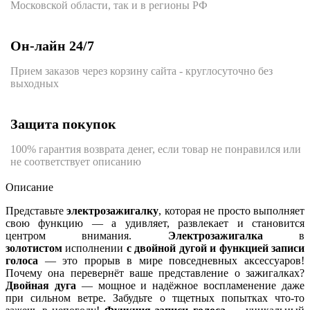
Московской области, так и в регионы РФ
Он-лайн 24/7
Прием заказов через корзину сайта - круглосуточно без
выходных
Защита покупок
100% гарантия возврата денег, если товар не понравился или
не соответствует описанию
Описание
Представьте
электрозажигалку
, которая не просто выполняет
свою функцию — а удивляет, развлекает и становится
центром внимания.
Электрозажигалка
в
золотистом
исполнении
с двойной дугой и функцией записи
голоса
— это прорыв в мире повседневных аксессуаров!
Почему она перевернёт ваше представление о зажигалках?
Двойная дуга
— мощное и надёжное воспламенение даже
при сильном ветре. Забудьте о тщетных попытках что-то