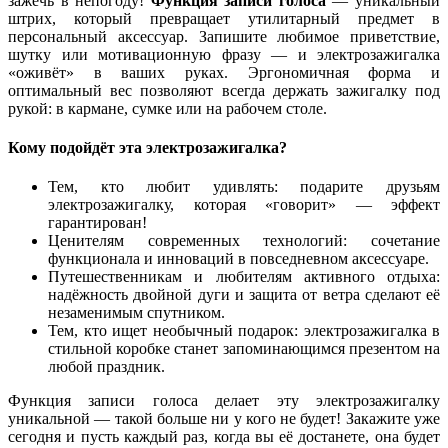
зажечь в непогоду!
Функция записи голоса
— уникальный
штрих, который превращает утилитарный предмет в
персональный аксессуар. Запишите любимое приветствие,
шутку или мотивационную фразу — и электрозажигалка
«оживёт» в ваших руках. Эргономичная форма и
оптимальный вес позволяют всегда держать зажигалку под
рукой: в кармане, сумке или на рабочем столе.
Кому подойдёт эта электрозажигалка?
Тем, кто любит удивлять: подарите друзьям
электрозажигалку, которая «говорит» — эффект
гарантирован!
Ценителям современных технологий: сочетание
функционала и инноваций в повседневном аксессуаре.
Путешественникам и любителям активного отдыха:
надёжность двойной дуги и защита от ветра сделают её
незаменимым спутником.
Тем, кто ищет необычный подарок: электрозажигалка в
стильной коробке станет запоминающимся презентом на
любой праздник.
Функция записи голоса делает эту электрозажигалку
уникальной — такой больше ни у кого не будет! Закажите уже
сегодня и пусть каждый раз, когда вы её достанете, она будет