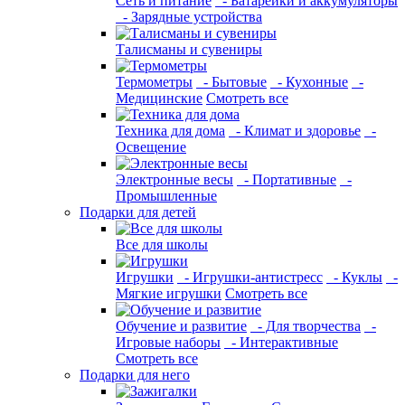
Сеть и питание
- Батарейки и аккумуляторы
- Зарядные устройства
Талисманы и сувениры
Термометры
- Бытовые
- Кухонные
-
Медицинские
Смотреть все
Техника для дома
- Климат и здоровье
-
Освещение
Электронные весы
- Портативные
-
Промышленные
Подарки для детей
Все для школы
Игрушки
- Игрушки-антистресс
- Куклы
-
Мягкие игрушки
Смотреть все
Обучение и развитие
- Для творчества
-
Игровые наборы
- Интерактивные
Смотреть все
Подарки для него