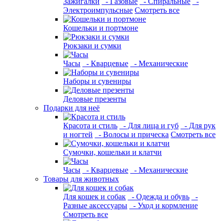
Зажигалки
- Газовые
- Спиральные
-
Электроимпульсные
Смотреть все
Кошельки и портмоне
Рюкзаки и сумки
Часы
- Кварцевые
- Механические
Наборы и сувениры
Деловые презенты
Подарки для неё
Красота и стиль
- Для лица и губ
- Для рук
и ногтей
- Волосы и прическа
Смотреть все
Сумочки, кошельки и клатчи
Часы
- Кварцевые
- Механические
Товары для животных
Для кошек и собак
- Одежда и обувь
-
Разные аксессуары
- Уход и кормление
Смотреть все