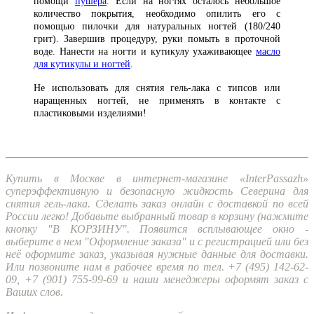
помощи
пушера
. Если на ногтях осталось небольшое
количество покрытия, необходимо опилить его с
помощью пилочки для натуральных ногтей (180/240
грит). Завершив процедуру, руки помыть в проточной
воде. Нанести на ногти и кутикулу ухаживающее
масло
для кутикулы и ногтей
.
Не использовать для снятия гель-лака с типсов или
наращенных ногтей, не применять в контакте с
пластиковыми изделиями!
Купить в Москве в интернет-магазине «InterPassazh»
суперэффективную и безопасную жидкость Северина для
снятия гель-лака. Сделать заказ онлайн с доставкой по всей
России легко! Добавьте выбранный товар в корзину (нажмите
кнопку "В КОРЗИНУ". Появится всплывающее окно -
выберите в нем "Оформление заказа" и с регистрацией или без
неё оформите заказ, указывая нужные данные для доставки.
Или позвоните нам в рабочее время по тел. +7 (495) 142-62-
09, +7 (901) 755-99-69 и наши менеджеры оформят заказ с
Ваших слов.