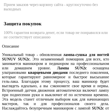
Прием заказов через корзину сайта - круглосуточно без
выходных
Защита покупок
100% гарантия возврата денег, если товар не понравился или
не соответствует описанию
Описание
Уникальный товар - обновленная
лампа-сушка для ногтей
SUNUV SUN2c
. Это незаменимый помощник для всех, кто
занимается маникюром и педикюром на профессиональном
или домашнем уровне.
Лампа SUN2c
оснащена
ультрановыми
кварцевыми диодами
последнего поколения,
которые гарантируют равномерное и быстрое высыхание
гель-лака. Благодаря этому процессу, ваш маникюр будет
выглядеть идеально, а вы сэкономите свое время и нервы.
Встроенный датчик движения автоматически включит лампу
при поднесении руки и выключит её по истечении времени.
Эта модель станет отличным выбором как для начинающих
мастеров, так и для профессионалов своего дела.
Наслаждайтесь безупречным маникюром с лампой
SUN2c
от