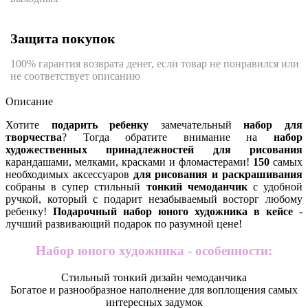
Защита покупок
100% гарантия возврата денег, если товар не понравился или
не соответствует описанию
Описание
Хотите
подарить ребенку
замечательный
набор для
творчества
? Тогда обратите внимание на
набор
художественных принадлежностей для рисования
карандашами, мелками, красками и фломастерами!
150
самых
необходимых аксессуаров
для рисования и раскрашивания
собраны в супер стильный
тонкий чемоданчик
с удобной
ручкой, который с подарит незабываемый восторг любому
ребенку!
Подарочный набор юного художника в кейсе
-
лучший развивающий подарок по разумной цене!
Набор юного художника - особенности:
Стильный тонкий дизайн чемоданчика
Богатое и разнообразное наполнение для воплощения самых
интересных задумок