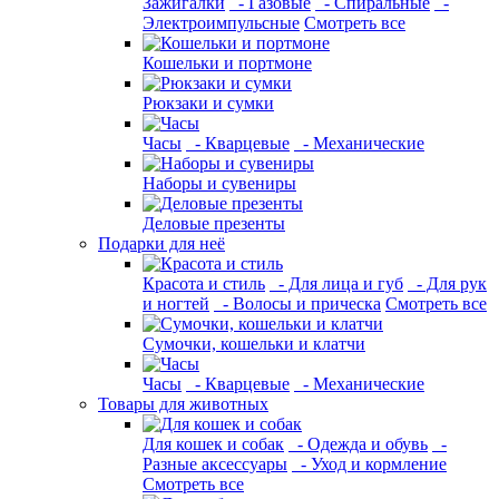
Зажигалки
- Газовые
- Спиральные
-
Электроимпульсные
Смотреть все
Кошельки и портмоне
Рюкзаки и сумки
Часы
- Кварцевые
- Механические
Наборы и сувениры
Деловые презенты
Подарки для неё
Красота и стиль
- Для лица и губ
- Для рук
и ногтей
- Волосы и прическа
Смотреть все
Сумочки, кошельки и клатчи
Часы
- Кварцевые
- Механические
Товары для животных
Для кошек и собак
- Одежда и обувь
-
Разные аксессуары
- Уход и кормление
Смотреть все