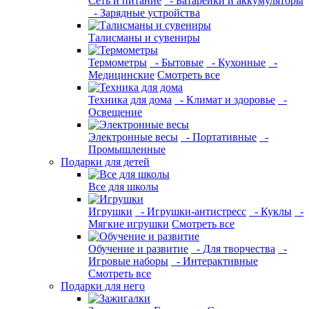
Сеть и питание
- Батарейки и аккумуляторы
- Зарядные устройства
Талисманы и сувениры
Термометры
- Бытовые
- Кухонные
-
Медицинские
Смотреть все
Техника для дома
- Климат и здоровье
-
Освещение
Электронные весы
- Портативные
-
Промышленные
Подарки для детей
Все для школы
Игрушки
- Игрушки-антистресс
- Куклы
-
Мягкие игрушки
Смотреть все
Обучение и развитие
- Для творчества
-
Игровые наборы
- Интерактивные
Смотреть все
Подарки для него