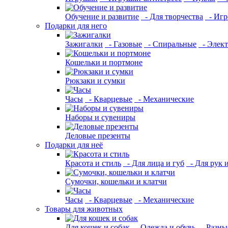
Обучение и развитие
- Для творчества
- Игр
Подарки для него
Зажигалки
- Газовые
- Спиральные
- Элек
Кошельки и портмоне
Рюкзаки и сумки
Часы
- Кварцевые
- Механические
Наборы и сувениры
Деловые презенты
Подарки для неё
Красота и стиль
- Для лица и губ
- Для рук 
Сумочки, кошельки и клатчи
Часы
- Кварцевые
- Механические
Товары для животных
Для кошек и собак
- Одежда и обувь
- Разны