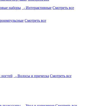
овые наборы
- Интерактивные
Смотреть все
троимпульсные
Смотреть все
и ногтей
- Волосы и прическа
Смотреть все
е аксессуары
- Уход и кормление
Смотреть все