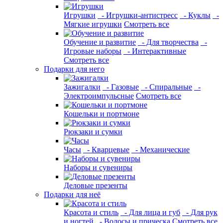
Игрушки
- Игрушки-антистресс
- Куклы
-
Мягкие игрушки
Смотреть все
Обучение и развитие
- Для творчества
-
Игровые наборы
- Интерактивные
Смотреть все
Подарки для него
Зажигалки
- Газовые
- Спиральные
-
Электроимпульсные
Смотреть все
Кошельки и портмоне
Рюкзаки и сумки
Часы
- Кварцевые
- Механические
Наборы и сувениры
Деловые презенты
Подарки для неё
Красота и стиль
- Для лица и губ
- Для рук
и ногтей
- Волосы и прическа
Смотреть все