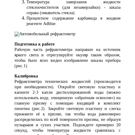
Температура замерзания жидкости
стеклоочистителя (для незамерзайки) - шкала
справа (омыватель стекла).
Процентное содержание карбамида в жидком
реагенте Adblue.
Подготовка к работе
Рабочую часть рефрактометра направьте на источник
яркого света и отрегулируйте окуляр таким образом,
чтобы было ясно видно изображение шкалы прибора
(рис.1).
Калибровка
Рефрактометра технических жидкостей (производится
при необходимости). Откройте световую пластину и
капните 2-3 капли дистиллированной воды (можно
использовать воду, очищенную «обратным осмосом») на
главную призму с помощью входящей в комплект
пипетки (рис.2). Закройте световую пластину и слегка
прижмите её к призме, так чтобы вода равномерно
распределилась по всей поверхности призмы, не образуя
пузырьков и сухих участков. Подождите примерно 20
секунд, чтобы температура жидкости сравнялась с