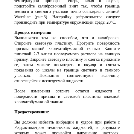
температурой прибора. Теперь, глядя в окуляр,
подстройте калибровочный винт так, чтобы граница
темного и светлого участков точно совпадала с линией
Waterline (рис.3). Настройку рефрактометра следует
производить при температуре окружающей среды 20°C.
Процесс измерения
Выполняется тем же способом, что и калибровка.
Откройте световую пластину. Протрите поверхность
призмы мягкой хлопчатобумажной тканью. Капните
пипеткой 2-3 капли исследуемого раствора на главную
призму. Закройте световую пластину и слегка прижмите
ее, затем можете посмотреть в окуляр и считать
показания со шкалы на границе светлого и темного
участков. Показания соответствуют величине,
относящейся к исследуемой жидкости.
После измерения сотрите остатки жидкости с
поверхности призмы и световой пластины влажной
хлопчатобумажной тканью.
Предостережения:
Вы должны избегать вибрации и ударов при работе с
Рефрактометром технических жидкостей, в результате
которых может произойти нарушение настроек.